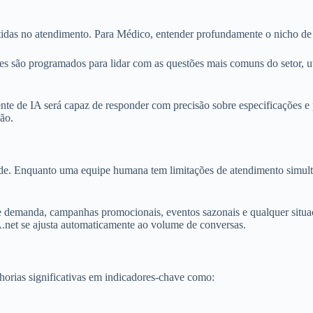
idas no atendimento. Para Médico, entender profundamente o nicho de S
les são programados para lidar com as questões mais comuns do setor, u
nte de IA será capaz de responder com precisão sobre especificações e
ção.
ade. Enquanto uma equipe humana tem limitações de atendimento simul
 de demanda, campanhas promocionais, eventos sazonais e qualquer situa
A.net se ajusta automaticamente ao volume de conversas.
rias significativas em indicadores-chave como: