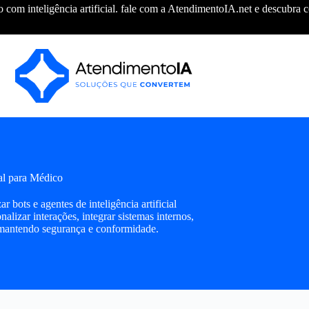
com inteligência artificial. fale com a AtendimentoIA.net e descubra
ial para Médico
bots e agentes de inteligência artificial
alizar interações, integrar sistemas internos,
, mantendo segurança e conformidade.