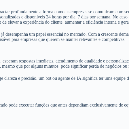
actar profundamente a forma como as empresas se comunicam com seus cl
personalizadas e disponíveis 24 horas por dia, 7 dias por semana. No ca
 elevar a experiência do cliente, aumentar a eficiência interna e gerar
. e já desempenha um papel essencial no mercado. Com a crescente deman
sável para empresas que querem se manter relevantes e competitivas.
 esperam respostas imediatas, atendimento de qualidade e personaliza
esmo que por alguns minutos, pode significar perda de negócios ou re
clareza e precisão, um bot ou agente de IA significa ter uma equipe dig
gurado pode executar funções que antes dependiam exclusivamente de eq