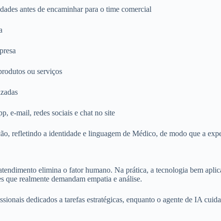
sidades antes de encaminhar para o time comercial
a
presa
produtos ou serviços
izadas
 e-mail, redes sociais e chat no site
, refletindo a identidade e linguagem de Médico, de modo que a experiê
 atendimento elimina o fator humano. Na prática, a tecnologia bem apli
ções que realmente demandam empatia e análise.
issionais dedicados a tarefas estratégicas, enquanto o agente de IA cui