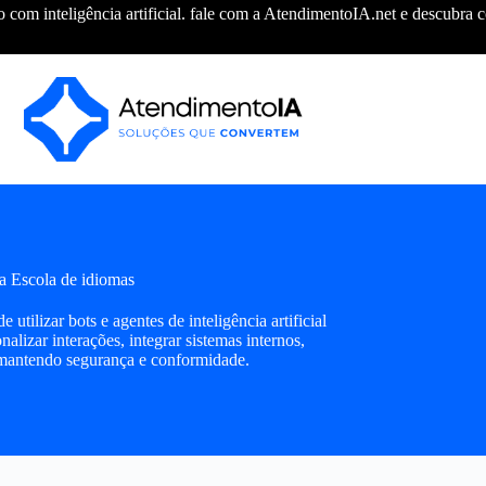
com inteligência artificial. fale com a AtendimentoIA.net e descubra
ra Escola de idiomas
ilizar bots e agentes de inteligência artificial
alizar interações, integrar sistemas internos,
, mantendo segurança e conformidade.