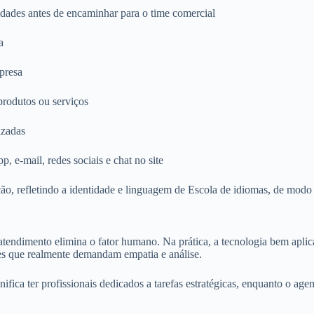
sidades antes de encaminhar para o time comercial
a
presa
produtos ou serviços
izadas
 e-mail, redes sociais e chat no site
, refletindo a identidade e linguagem de Escola de idiomas, de modo qu
 atendimento elimina o fator humano. Na prática, a tecnologia bem apli
ções que realmente demandam empatia e análise.
ifica ter profissionais dedicados a tarefas estratégicas, enquanto o a