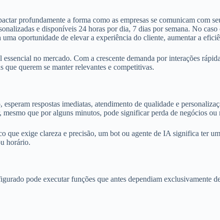
actar profundamente a forma como as empresas se comunicam com seus cl
personalizadas e disponíveis 24 horas por dia, 7 dias por semana. No ca
ma oportunidade de elevar a experiência do cliente, aumentar a eficiênc
el essencial no mercado. Com a crescente demanda por interações rápida
 que querem se manter relevantes e competitivas.
 esperam respostas imediatas, atendimento de qualidade e personaliza
esmo que por alguns minutos, pode significar perda de negócios ou re
 que exige clareza e precisão, um bot ou agente de IA significa ter uma
u horário.
nfigurado pode executar funções que antes dependiam exclusivamente d